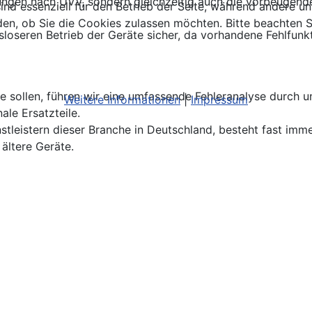
üfungen nach UVV, sondern gleichzeitig auch die vorbeugen
ind essenziell für den Betrieb der Seite, während andere u
den, ob Sie die Cookies zulassen möchten. Bitte beachten S
gsloseren Betrieb der Geräte sicher, da vorhandene Fehlfun
 sie sollen, führen wir eine umfassende Fehleranalyse durch
Weitere Informationen
|
Impressum
ale Ersatzteile.
leistern dieser Branche in Deutschland, besteht fast immer
ältere Geräte.