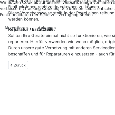
Wir bieten - nach Absprache mit Ihnen - nicht nur Pr
Wir nutzen Cookies auf unserer Website. Einige von ihnen s
Fehlfunktionen rechtzeitig erkennen zu können.
verbessern (Tracking Cookies). Sie können selbst entschei
Diese Vorgehensweise stellt in der Regel einen reibun
Funktionalitäten der Seite zur Verfügung stehen.
werden können.
Akzeptieren
Ablehnen
Reparatur / Ersatzteile:
Sollten Ihre Geräte einmal nicht so funktionieren, wie
reparieren. Hierfür verwenden wir, wenn möglich, origin
Durch unsere gute Vernetzung mit anderen Servicedienst
beschaffen und für Reparaturen einzusetzen - auch für 
Vorheriger Beitrag: Kontakt
Zurück