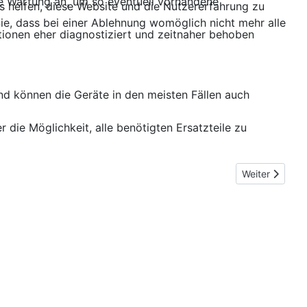
de Wartung an, um so eventuell vorhandene
ns helfen, diese Website und die Nutzererfahrung zu
ie, dass bei einer Ablehnung womöglich nicht mehr alle
ktionen eher diagnostiziert und zeitnaher behoben
 und können die Geräte in den meisten Fällen auch
 die Möglichkeit, alle benötigten Ersatzteile zu
Nächster Beit
Weiter